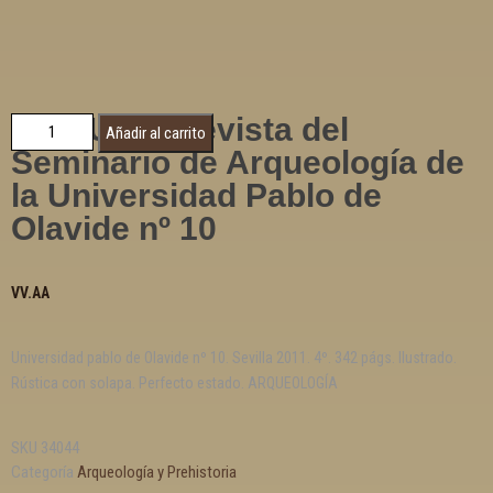
ROMULA. Revista del
Añadir al carrito
Seminario de Arqueología de
la Universidad Pablo de
Olavide nº 10
VV.AA
Universidad pablo de Olavide nº 10. Sevilla 2011. 4º. 342 págs. Ilustrado.
Rústica con solapa. Perfecto estado. ARQUEOLOGÍA
SKU
34044
Categoría
Arqueología y Prehistoria