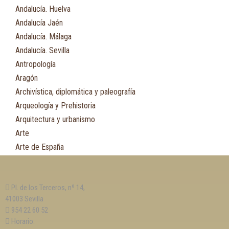
Andalucía. Huelva
Andalucía Jaén
Andalucía. Málaga
Andalucía. Sevilla
Antropología
Aragón
Archivística, diplomática y paleografía
Arqueología y Prehistoria
Arquitectura y urbanismo
Arte
Arte de España
Asia
Astronomía
Pl. de los Terceros, nº 14,
Asturias
41003 Sevilla
Automovilismo, ciclismo y Motociclismo
954 22 60 52
Aviación y Aeronáutica
Horario: