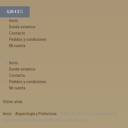
0,00
€
0
Inicio
Donde estamos
Contacto
Pedidos y condiciones
Mi cuenta
Inicio
Donde estamos
Contacto
Pedidos y condiciones
Mi cuenta
Volver atrás
Inicio
/
Arqueología y Prehistoria
/ ROMULA. Revista del Seminario de
Arqueología de la Universidad Pablo de Olavide nº 10