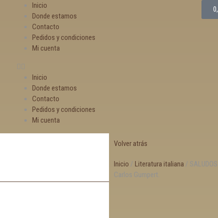
Inicio
0
Donde estamos
Contacto
Pedidos y condiciones
Mi cuenta
Inicio
Donde estamos
Contacto
Pedidos y condiciones
Mi cuenta
Volver atrás
Inicio
/
Literatura italiana
/ SALUDOS C
Carlos Gumpert.