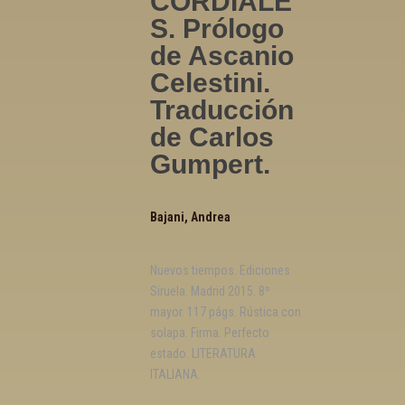
CORDIALE
S. Prólogo
de Ascanio
Celestini.
Traducción
de Carlos
Gumpert.
Bajani, Andrea
Nuevos tiempos. Ediciones
Siruela. Madrid 2015. 8º
mayor. 117 págs. Rústica con
solapa. Firma. Perfecto
estado. LITERATURA
ITALIANA.