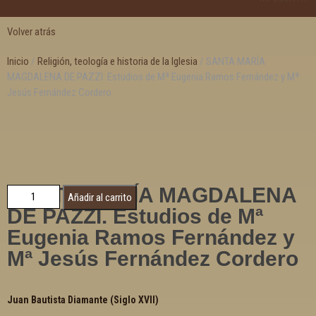
Volver atrás
Inicio
/
Religión, teología e historia de la Iglesia
/ SANTA MARÍA
MAGDALENA DE PAZZI. Estudios de Mª Eugenia Ramos Fernández y Mª
Jesús Fernández Cordero
SANTA MARÍA MAGDALENA
Añadir al carrito
DE PAZZI. Estudios de Mª
Eugenia Ramos Fernández y
Mª Jesús Fernández Cordero
Juan Bautista Diamante (Siglo XVII)