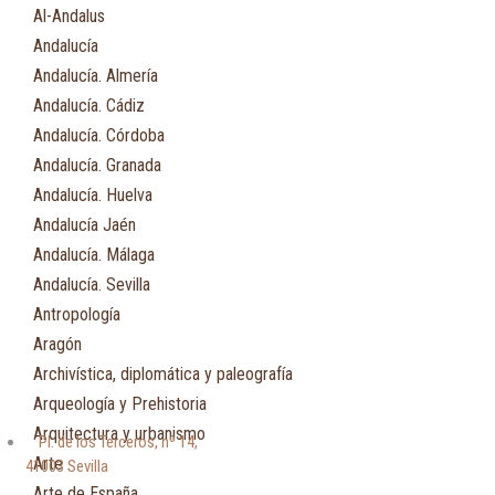
Al-Andalus
Andalucía
Andalucía. Almería
Andalucía. Cádiz
Andalucía. Córdoba
Andalucía. Granada
Andalucía. Huelva
Andalucía Jaén
Andalucía. Málaga
Andalucía. Sevilla
Antropología
Aragón
Archivística, diplomática y paleografía
Arqueología y Prehistoria
Arquitectura y urbanismo
Pl. de los Terceros, nº 14,
Arte
41003 Sevilla
Arte de España