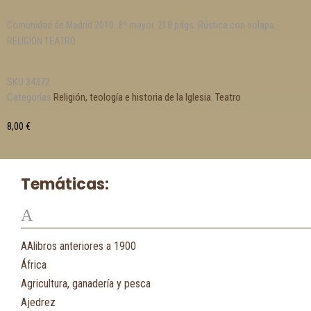
Comunidad de Madrid 2010. 8º mayor. 218 págs. Rústica con solapa.
RELIGIÓN TEATRO
SKU
34372
Categorías
Religión, teología e historia de la Iglesia
,
Teatro
8,00
€
Temáticas:
A
AAlibros anteriores a 1900
África
Agricultura, ganadería y pesca
Ajedrez