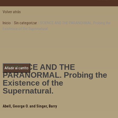
Volver atrás
Inicio
/
Sin categorizar
/ SCIENCE AND THE PARANORMAL. Probing the
Existence of the Supernatural.
SCIENCE AND THE
1 disponibles
Añadir al carrito
PARANORMAL. Probing the
Existence of the
Supernatural.
Abell, George O. and Singer, Barry