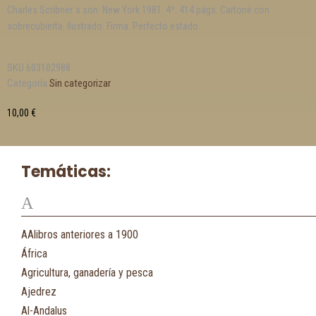
Charles Scribner´s son. New York 1981. 4º. 414 págs. Cartoné con
sobrecubierta. Ilustrado. Firma. Perfecto estado.
SKU
603102988
Categoría
Sin categorizar
10,00
€
Temáticas:
A
AAlibros anteriores a 1900
África
Agricultura, ganadería y pesca
Ajedrez
Al-Andalus