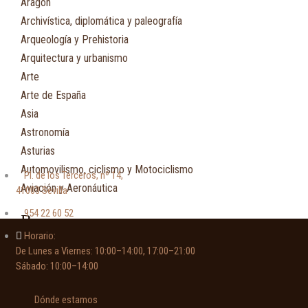
Aragón
Archivística, diplomática y paleografía
Arqueología y Prehistoria
Arquitectura y urbanismo
Arte
Arte de España
Asia
Astronomía
Asturias
Automovilismo, ciclismo y Motociclismo
Pl. de los Terceros, nº 14,
Aviación y Aeronáutica
41003 Sevilla
954 22 60 52
B
Horario:
De Lunes a Viernes: 10:00–14:00, 17:00–21:00
Bibliografía
Sábado: 10:00–14:00
Biografía
Botánica, ecología y medio ambiente
Dónde estamos