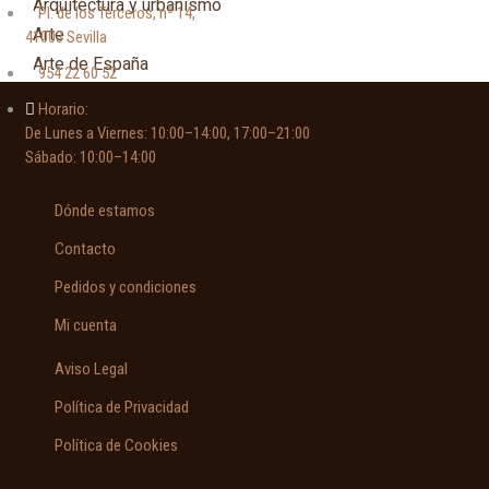
Arquitectura y urbanismo
Pl. de los Terceros, nº 14,
Arte
41003 Sevilla
Arte de España
954 22 60 52
Asia
Horario:
Astronomía
De Lunes a Viernes: 10:00–14:00, 17:00–21:00
Asturias
Sábado: 10:00–14:00
Automovilismo, ciclismo y Motociclismo
Aviación y Aeronáutica
Dónde estamos
Contacto
B
Pedidos y condiciones
Bibliografía
Mi cuenta
Biografía
Aviso Legal
Botánica, ecología y medio ambiente
Política de Privacidad
C
Política de Cookies
Caballos