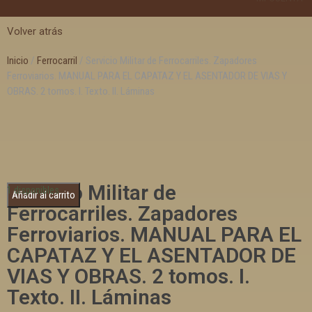
Volver atrás
Inicio
/
Ferrocarril
/ Servicio Militar de Ferrocarriles. Zapadores
Ferroviarios. MANUAL PARA EL CAPATAZ Y EL ASENTADOR DE VIAS Y
OBRAS. 2 tomos. I. Texto. II. Láminas
Servicio Militar de
1 disponibles
Añadir al carrito
Ferrocarriles. Zapadores
Ferroviarios. MANUAL PARA EL
CAPATAZ Y EL ASENTADOR DE
VIAS Y OBRAS. 2 tomos. I.
Texto. II. Láminas