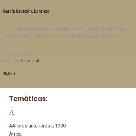
García Cabezón, Lorenzo
Servicio Militar de Ferrocarriles. Madrid 1944. 4º 2 Tomos. Tomo I. Texto.
183 págs. Tomo II. Láminas. Con 21 figuras. Buen estado. Ferrocarril
SKU
603071266
Categoría
Ferrocarril
40,00
€
Temáticas:
A
AAlibros anteriores a 1900
África