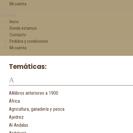
Mi cuenta
Menu
Inicio
Donde estamos
Contacto
Pedidos y condiciones
Mi cuenta
Temáticas:
A
AAlibros anteriores a 1900
África
Agricultura, ganadería y pesca
Ajedrez
Al-Andalus