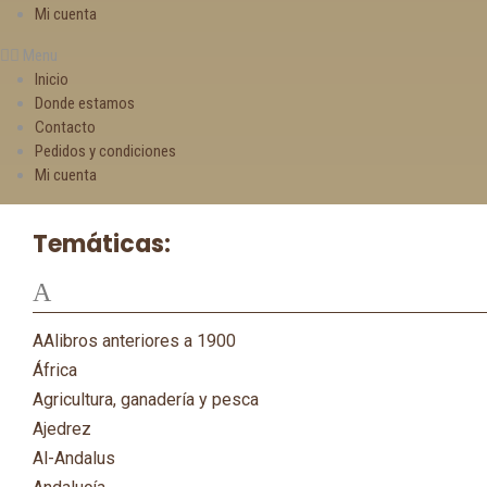
Mi cuenta
Menu
Inicio
Donde estamos
Contacto
Pedidos y condiciones
Mi cuenta
Temáticas:
A
AAlibros anteriores a 1900
África
Agricultura, ganadería y pesca
Ajedrez
Al-Andalus