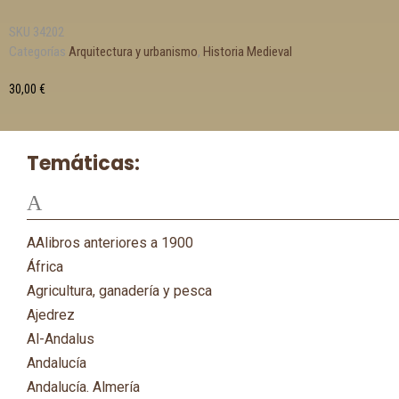
SKU
34202
Categorías
Arquitectura y urbanismo
,
Historia Medieval
30,00
€
Temáticas:
A
AAlibros anteriores a 1900
África
Agricultura, ganadería y pesca
Ajedrez
Al-Andalus
Andalucía
Andalucía. Almería