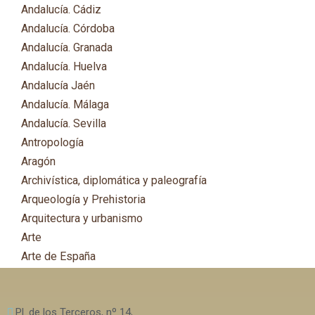
Andalucía. Cádiz
Andalucía. Córdoba
Andalucía. Granada
Andalucía. Huelva
Andalucía Jaén
Andalucía. Málaga
Andalucía. Sevilla
Antropología
Aragón
Archivística, diplomática y paleografía
Arqueología y Prehistoria
Arquitectura y urbanismo
Arte
Arte de España
Asia
Astronomía
Pl. de los Terceros, nº 14,
Asturias