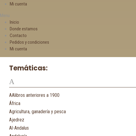
Mi cuenta
Menu
Inicio
Donde estamos
Contacto
Pedidos y condiciones
Mi cuenta
Temáticas:
A
AAlibros anteriores a 1900
África
Agricultura, ganadería y pesca
Ajedrez
Al-Andalus