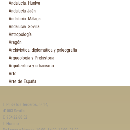
Andalucía. Huelva
Andalucía Jaén
Andalucía. Málaga
Andalucía. Sevilla
Antropología
Aragón
Archivística, diplomática y paleografía
Arqueología y Prehistoria
Arquitectura y urbanismo
Arte
Arte de España
Asia
Astronomía
Pl. de los Terceros, nº 14,
Asturias
41003 Sevilla
Automovilismo, ciclismo y Motociclismo
954 22 60 52
Aviación y Aeronáutica
Horario: