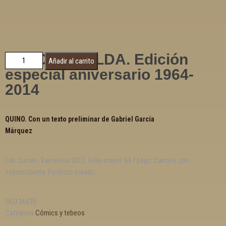
TODO MAFALDA. Edición
Añadir al carrito
especial aniversario 1964-
2014
QUINO. Con un texto preliminar de Gabriel García
Márquez
Edit. Lumen. Barcelona 2012. Folio mayor. 667 págs. Cartoné con
sobrecubierta. Perfecto estado.
SKU
26635
Categoría
Cómics y tebeos