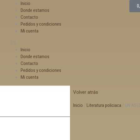
Inicio
0
Donde estamos
Contacto
Pedidos y condiciones
Mi cuenta
Inicio
Donde estamos
Contacto
Pedidos y condiciones
Mi cuenta
Volver atrás
Inicio
/
Literatura policiaca
/ UN ASE