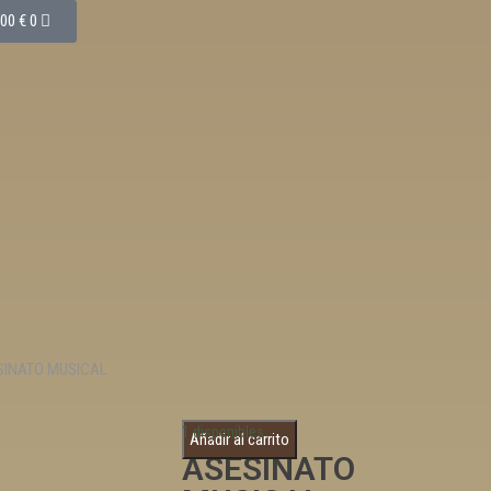
,00
€
0
SINATO MUSICAL
UN
1 disponibles
Añadir al carrito
ASESINATO