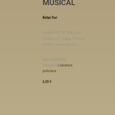
MUSICAL
Batya Gur
Siruela 2001. 4º. 458 págs.
Rústica con solapa. Perfecto
estado. novela policiaca
SKU
603084354
Categoría
Literatura
policiaca
6,00
€