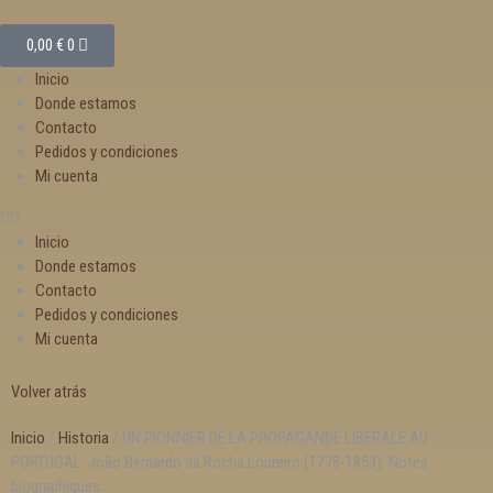
0,00
€
0
Inicio
Donde estamos
Contacto
Pedidos y condiciones
Mi cuenta
Inicio
Donde estamos
Contacto
Pedidos y condiciones
Mi cuenta
Volver atrás
Inicio
/
Historia
/ UN PIONNIER DE LA PROPAGANDE LIBERALE AU
PORTUGAL: João Bernardo da Rocha Loureiro (1778-1853). Notes
biographiques.