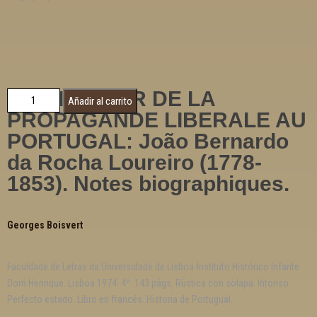
UN PIONNIER DE LA
Añadir al carrito
PROPAGANDE LIBERALE AU
PORTUGAL: João Bernardo
da Rocha Loureiro (1778-
1853). Notes biographiques.
Georges Boisvert
Faculdade de Letras da Universidade de Lisboa-Instituto Histórico Infante
Dom Henrique. Lisboa 1974. 4º. 143 págs. Rústica con solapa. Intonso.
Perfecto estado. Libro en francés. Historia de Portugual.