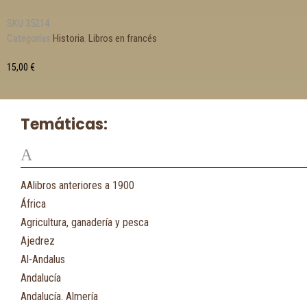
SKU
35214
Categorías
Historia
,
Libros en francés
15,00
€
Temáticas:
A
AAlibros anteriores a 1900
África
Agricultura, ganadería y pesca
Ajedrez
Al-Andalus
Andalucía
Andalucía. Almería