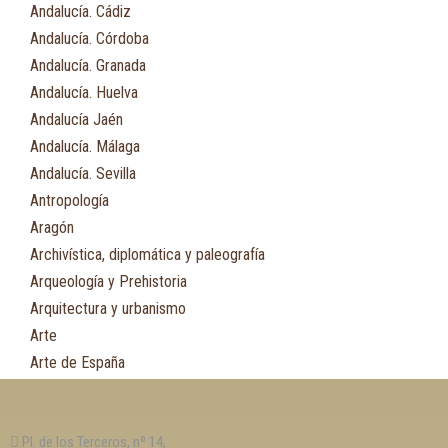
Andalucía. Cádiz
Andalucía. Córdoba
Andalucía. Granada
Andalucía. Huelva
Andalucía Jaén
Andalucía. Málaga
Andalucía. Sevilla
Antropología
Aragón
Archivística, diplomática y paleografía
Arqueología y Prehistoria
Arquitectura y urbanismo
Arte
Arte de España
Asia
Astronomía
Pl. de los Terceros, nº 14,
Asturias