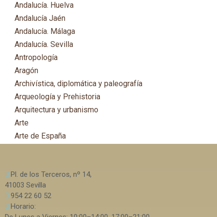
Andalucía. Huelva
Andalucía Jaén
Andalucía. Málaga
Andalucía. Sevilla
Antropología
Aragón
Archivística, diplomática y paleografía
Arqueología y Prehistoria
Arquitectura y urbanismo
Arte
Arte de España
Asia
Astronomía
Pl. de los Terceros, nº 14,
Asturias
41003 Sevilla
Automovilismo, ciclismo y Motociclismo
954 22 60 52
Aviación y Aeronáutica
Horario: