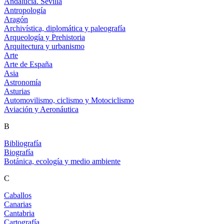
Andalucía. Sevilla
Antropología
Aragón
Archivística, diplomática y paleografía
Arqueología y Prehistoria
Arquitectura y urbanismo
Arte
Arte de España
Asia
Astronomía
Asturias
Automovilismo, ciclismo y Motociclismo
Aviación y Aeronáutica
B
Bibliografía
Biografía
Botánica, ecología y medio ambiente
C
Caballos
Canarias
Cantabria
Cartografía