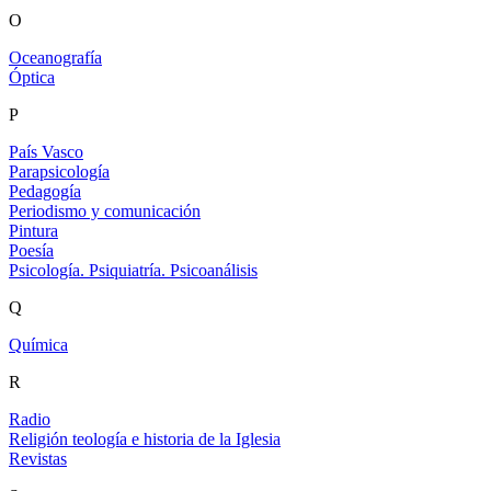
O
Oceanografía
Óptica
P
País Vasco
Parapsicología
Pedagogía
Periodismo y comunicación
Pintura
Poesía
Psicología. Psiquiatría. Psicoanálisis
Q
Química
R
Radio
Religión teología e historia de la Iglesia
Revistas