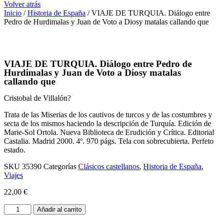
Volver atrás
Inicio
/
Historia de España
/ VIAJE DE TURQUIA. Diálogo entre
Pedro de Hurdimalas y Juan de Voto a Diosy matalas callando que
VIAJE DE TURQUIA. Diálogo entre Pedro de
Hurdimalas y Juan de Voto a Diosy matalas
callando que
Cristobal de Villalón?
Trata de las Miserias de los cautivos de turcos y de las costumbres y
secta de los mismos haciendo la descripción de Turquía. Edición de
Marie-Sol Ortola. Nueva Biblioteca de Erudición y Crítica. Editorial
Castalia. Madrid 2000. 4º. 970 págs. Tela con sobrecubierta. Perfeto
estado.
SKU
35390
Categorías
Clásicos castellanos
,
Historia de España
,
Viajes
22,00
€
VIAJE
Añadir al carrito
DE