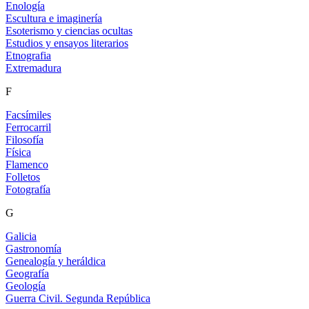
Enología
Escultura e imaginería
Esoterismo y ciencias ocultas
Estudios y ensayos literarios
Etnografia
Extremadura
F
Facsímiles
Ferrocarril
Filosofía
Física
Flamenco
Folletos
Fotografía
G
Galicia
Gastronomía
Genealogía y heráldica
Geografía
Geología
Guerra Civil. Segunda República