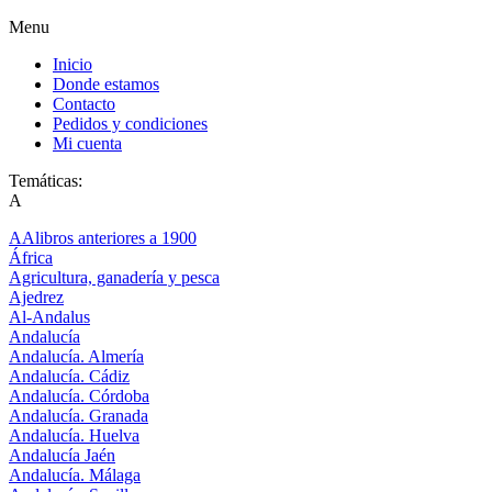
Menu
Inicio
Donde estamos
Contacto
Pedidos y condiciones
Mi cuenta
Temáticas:
A
AAlibros anteriores a 1900
África
Agricultura, ganadería y pesca
Ajedrez
Al-Andalus
Andalucía
Andalucía. Almería
Andalucía. Cádiz
Andalucía. Córdoba
Andalucía. Granada
Andalucía. Huelva
Andalucía Jaén
Andalucía. Málaga