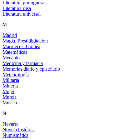
Literatura portuguesa
Literatura rusa
Literatura universal
M
Madrid
Magia. Prestidigitación
Marruecos. Guinea
Matemáticas
Mecánica
Medicina y farmacia
Memorias diario y epistolario
Meteorología
Militaria
Minería
Mujer
Murcia
Música
N
Navarra
Novela histórica
Numismática