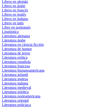
Libros en alemán
Libros en árabe
Libros en francés
Libros en inglés
Libros en italiano
Libros en latín
Libro en portugués
Lingüistica
Literatura alemana
Literatura árabe
Literatura en ciencia ficción
Literatura de humor
Literatura de terror
Literatura erótica
Literatura española
Literatura francesa
Literatura hispanoamericana
Literatura infantil
Literatura inglesa
Literatura italiana
Literatura medieval
Literatura nórdica
Literatura norteamericana
Literatura oriental
Literatura policíaca