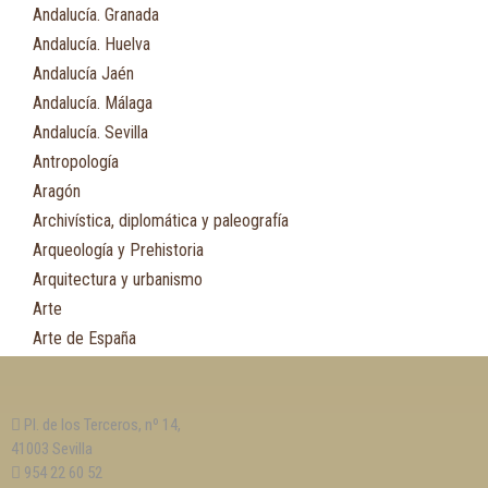
Andalucía. Granada
Andalucía. Huelva
Andalucía Jaén
Andalucía. Málaga
Andalucía. Sevilla
Antropología
Aragón
Archivística, diplomática y paleografía
Arqueología y Prehistoria
Arquitectura y urbanismo
Arte
Arte de España
Asia
Astronomía
Pl. de los Terceros, nº 14,
Asturias
41003 Sevilla
Automovilismo, ciclismo y Motociclismo
954 22 60 52
Aviación y Aeronáutica