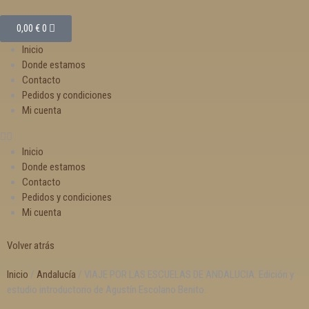
0,00
€
0
Inicio
Donde estamos
Contacto
Pedidos y condiciones
Mi cuenta
Inicio
Donde estamos
Contacto
Pedidos y condiciones
Mi cuenta
Volver atrás
Inicio
/
Andalucía
/ VIAJE POR LAS ESCUELAS DE ANDALUCIA. Edición y
estudio introductorio de Agustín Escolano Benito.