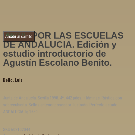
VIAJE POR LAS ESCUELAS
1 disponibles
Añadir al carrito
DE ANDALUCIA. Edición y
estudio introductorio de
Agustín Escolano Benito.
Bello, Luis
Junta de Andalucía. Sevilla 1998. 4º. 442 págs. + láminas. Rústica con
sobrecubierta. Sellos anterior poseedor. Ilustrado. Perfecto estado.
ANDALUCIA. Ig 1650
SKU
603102044